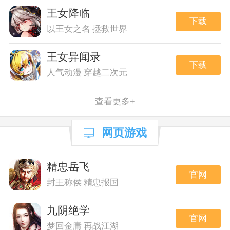
王女降临
下载
以王女之名 拯救世界
王女异闻录
下载
人气动漫 穿越二次元
查看更多+
网页游戏
精忠岳飞
官网
封王称侯 精忠报国
九阴绝学
官网
梦回金庸 再战江湖