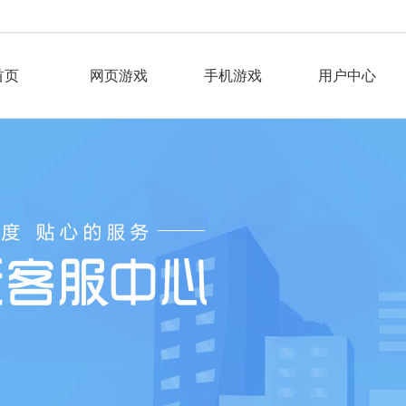
首页
网页游戏
手机游戏
用户中心