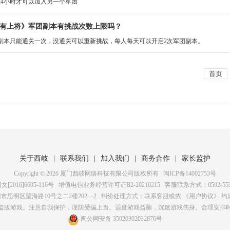
24小时才可以加入另一个军团
我有上将》军团副本有挑战次数上限吗？
副本只能通关一次，没通关可以重新挑战，每人每天可以开启2次军团副本。
首页
关于西岐
|
联系我们
|
加入我们
|
商务合作
|
家长监护
Copyright ©
2026
厦门西岐网络科技有限公司版权所有
闽ICP备14002753号
[2016]6695-116号
增值电信业务经营许可证B2-20210215
客服联系方式：0592-553
市思明区望海路10号之二2楼202—2
纠纷处理方式：联系客服或依
《用户协议》
约
盗版游戏。注意自我保护，谨防受骗上当。适度游戏益脑，沉迷游戏伤身。合理安排
闽公网安备 35020302032876号