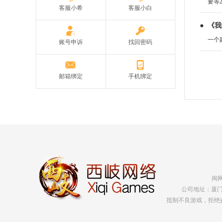
要等
客服小希
客服小白
● 《
一个
账号申诉
找回密码
邮箱绑定
手机绑定
闽网文
公司地址：厦门
抵制不良游戏，拒绝